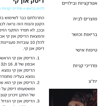
דיסק און קי
אטרקציות ובילויים
להיט בראש
»
מדריכי קניות
»
התרגלתם כבר לשימוש בדיס
מוצרים לבית
הקטן והנוח הזה נראה לכם
ובכן, לא תמיד התקני הזיכר
בריאות וכושר
והמצאת הדיסק און קי אכן
להלן 10 עובדות מעני
דיסק און קי.
טיפוח אישי
א
מדריכי קניות
הדיסק און קי נמצא 
נמצא בעליה מתמדת
יח"צ
הדיסק און קי הוא ש
ומשמעותו דיסק על מ
של התקן זיכרון קטן
הדיסק און קי הגדול