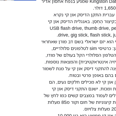
Kingston DataTraveler Ultimate שמגיע בנפח אחסון אדיר
עברית התקן הדיסק און קי נקרא
 ובקיצור הֶחְסֵן. באנגלית הדיסק און קי
נה גם בשמות: USB flash drive, thumb drive, pen
drive, gig stick, flash stick, 
 הוא יזם ישראלי בשם דב מורן שאחראי
לעשרות המצאות בהן: כרטיסי sim לטלפונים סלולריים,
 הטלפון הסלולרי הקל בעולם של מודו,
זיה אינטראקטיבית) והמצאות נוספות.
ה להתקני דיסק און קי על מנת לשמור
בהם באופן פרטי ובטוח.
און קי לא מכילים חלקים נעים, הם
 ומכות. ישנם התקני דיסק און קי
לים לעמוד במצבים קשים כמו לחץ של
10 טונות, טמפרטורות קיצוניות של חום וקור מ85 מעלות
אורך החיים של דיסק און קי ממוצע הוא בין 10,000