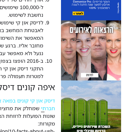
ל-100,000 
נחשבת לשימוש.
לדיסק און קי שימוש
לאבטחת המחשב באו
המאפשר את השימוש 
מחובר אליו. ברגע ש
ננעל ולא מאפשר עבו
ב-2016 הופצו ב
התקני דיסק און קי 
למטרות תעמולה פרו
איפה קונים דיסק
דיסק און קי קונים במאה 
חברתי
שמחלק את מחצית ה
שונות הפועלות לרווחת הצי
מקורות:
og/10-facts-about-usb-