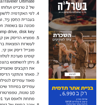
של 2 טרבייט ועלותו 1,650 דולר.
לפי האקדמיה ללשון 
בעברית הֶחְסֵן נַיָּד,
מכו
jump drive, disk key.
ממציא הדיסק און קי
מובייל דיסק און קי,
קומיגו מערכת לטלווי
ניתן להשתמש בהצפנ
את הקבצים שמצויים 
מאחר והתקני הדיסק 
מאוד עמידים לנפילות
עמידים במיוחד שיכו
מתחת ולאפס ועד 201 מעלות צלזיוס.