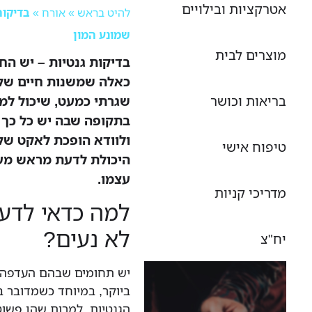
אטרקציות ובילויים
להיט בראש
»
אורח
»
בדיקות
שמונע המון
מוצרים לבית
בדיקות גנטיות – יש הח
כאלה שמשנות חיים שלמ
בריאות וכושר
שגרתי כמעט, שיכול למנ
בתקופה שבה יש כל כך ה
ולוודא הופכת לאקט של 
טיפוח אישי
היכולת לדעת מראש מע
עצמו.
מדריכי קניות
למה כדאי לדע
לא נעים?
יח"צ
יש תחומים שבהם העדפה ל
ביוקר, במיוחד כשמדובר ב
הגנטיות, למרות שהן פשוט