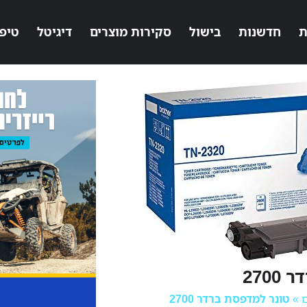
ת
חדשנות
בישול
סקירות מוצרים
דיגיטל
טיפ
270
ם
»
טונר למדפסת ברדר 2700