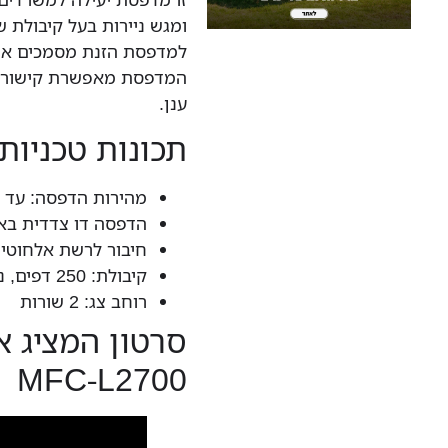
ומגש ניירות בעל קיבולת של 250 דפ
למדפסת הזנת מסמכים אוטומטי 
המדפסת מאפשרת קישוריות
ענן.
תכונות טכניות
מהירות הדפסה: עד 26 דפים לדקה.
הדפסה דו צדדית באו
חיבור לרשת אלחוטית
קיבולת: 250 דפים, ניתן להזין גם דף בודד.
רוחב צג: 2 שורות
סרטון המציג 
MFC-L2700