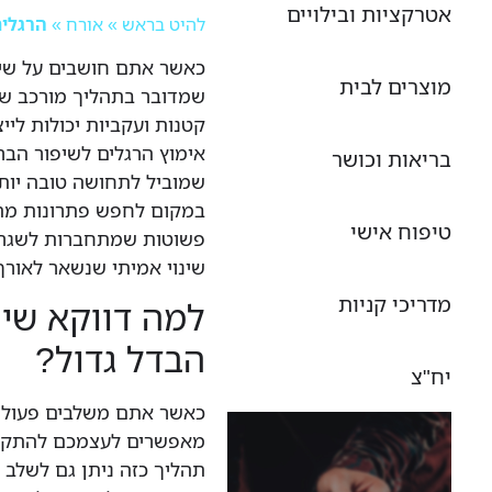
אטרקציות ובילויים
להיט בראש
»
אורח
»
הרגלים
כאשר אתם חושבים על שינ
מוצרים לבית
שמדובר בתהליך מורכב שדו
קטנות ועקביות יכולות לי
אימוץ הרגלים לשיפור הבר
בריאות וכושר
שמוביל לתחושה טובה יותר,
במקום לחפש פתרונות מהיר
טיפוח אישי
פשוטות שמתחברות לשגרה 
שינוי אמיתי שנשאר לאורך
מדריכי קניות
למה דווקא שינ
הבדל גדול?
יח"צ
כאשר אתם משלבים פעולות
מאפשרים לעצמכם להתקדם 
תהליך כזה ניתן גם לשלב